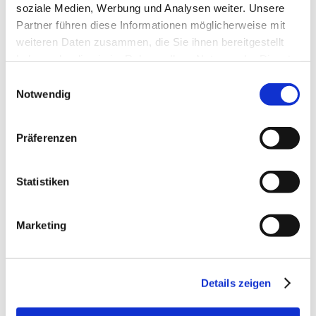
soziale Medien, Werbung und Analysen weiter. Unsere
April 2025
Partner führen diese Informationen möglicherweise mit
weiteren Daten zusammen, die Sie ihnen bereitgestellt
März 2025
haben oder die sie im Rahmen Ihrer Nutzung der Dienste
Februar 2025
gesammelt haben.
Einwilligungsauswahl
Januar 2025
Notwendig
Dezember 2024
Präferenzen
November 2024
Oktober 2024
Statistiken
September 2024
August 2024
Marketing
Juli 2024
Juni 2024
Details zeigen
Mai 2024
April 2024