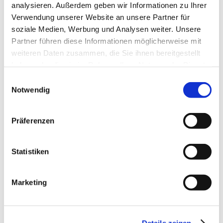
analysieren. Außerdem geben wir Informationen zu Ihrer
Juli 2025
Verwendung unserer Website an unsere Partner für
Juni 2025
soziale Medien, Werbung und Analysen weiter. Unsere
Partner führen diese Informationen möglicherweise mit
Mai 2025
weiteren Daten zusammen, die Sie ihnen bereitgestellt
April 2025
haben oder die sie im Rahmen Ihrer Nutzung der Dienste
gesammelt haben.
März 2025
Einwilligungsauswahl
Notwendig
Februar 2025
Januar 2025
Präferenzen
Dezember 2024
November 2024
Statistiken
Oktober 2024
Marketing
September 2024
August 2024
Juli 2024
Details zeigen