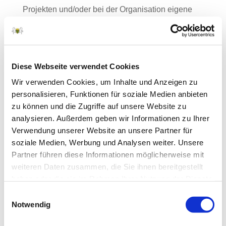
Projekten und/oder bei der Organisation eigene
Aktionen unterstützen.
Kindern und Jugendlichen sollen Angebote zur
Förderung ihrer Entwicklung zur Verfügung
Diese Webseite verwendet Cookies
gestellt werden. Diese Angebote werden von
Wir verwenden Cookies, um Inhalte und Anzeigen zu
ihnen mitbestimmt und mitgestaltet, befähigen zur
personalisieren, Funktionen für soziale Medien anbieten
Selbstbestimmung, zu gesellschaftlicher
zu können und die Zugriffe auf unsere Website zu
Mitverantwortung, vermitteln Teamplay und
analysieren. Außerdem geben wir Informationen zu Ihrer
Fairness im Sport und regen zu sozialem
Verwendung unserer Website an unsere Partner für
Engagement an.
soziale Medien, Werbung und Analysen weiter. Unsere
Partner führen diese Informationen möglicherweise mit
weiteren Daten zusammen, die Sie ihnen bereitgestellt
Jugendordnung der Sächsischen
haben oder die sie im Rahmen Ihrer Nutzung der Dienste
Pferdesportjugend
gesammelt haben.
Einwilligungsauswahl
PDF-Datei zum Download
Notwendig