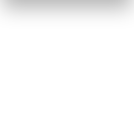
Sportjugend – Welche Rolle und Funktion hat
ein/e Jugendleiter/in bzw. -wart/in?
PDF-Datei zum Download von der Sportjugend
Sachsen
Musterjugendordnung für Sportvereine
Word-Datei zum Download von der Sportjugend
Sachsen