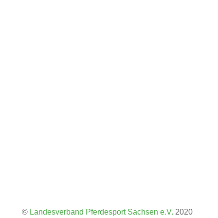
Landesverband Pferdesport Sachsen e.V.
Käthe-Kollwitz-Platz 2
01468 Moritzburg
Tel: +49(0)35207 - 896 10
Fax: +49(0)35207 - 896 12
E-Mail
Folgen
Folgen
Impressum
Datenschutzerklärung
©
Landesverband Pferdesport Sachsen e.V.
2020