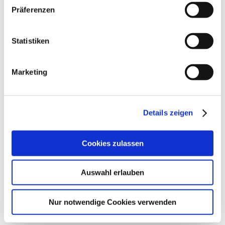
Präferenzen
Orientierungshilfe für Jugendorganisationen
PDF-Datei zum Download von der Sportjugend
Statistiken
Sachsen
Marketing
Handbuch für die Kinder- und Jugendarbeit
im Sport
PDF-Datei zum Download von der Sportjugend
Details zeigen
Sachsen
Cookies zulassen
Sportjugend – Warum braucht der
Sportverein eine Sportjugend?
Auswahl erlauben
PDF-Datei zum Download von der Sportjugend
Nur notwendige Cookies verwenden
Sachsen