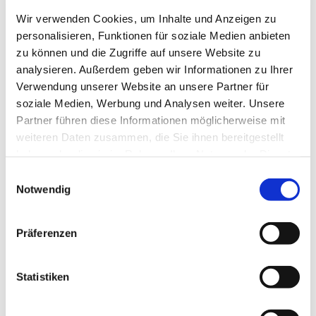
sich für die Belange des Reitens und Fahrens in
Wir verwenden Cookies, um Inhalte und Anzeigen zu
der Natur ein und arbeitet dabei mit anderen
personalisieren, Funktionen für soziale Medien anbieten
Organisationen zusammen.
zu können und die Zugriffe auf unsere Website zu
analysieren. Außerdem geben wir Informationen zu Ihrer
Verwendung unserer Website an unsere Partner für
Gesetzliche Regelungen
soziale Medien, Werbung und Analysen weiter. Unsere
Mehr Informationen
Partner führen diese Informationen möglicherweise mit
weiteren Daten zusammen, die Sie ihnen bereitgestellt
haben oder die sie im Rahmen Ihrer Nutzung der Dienste
Ausreiten & Pferdeführerschein
gesammelt haben.
Einwilligungsauswahl
Mehr Informationen
Notwendig
Präferenzen
Ausfahrten & Kutschenführerschein
Mehr Informationen
Statistiken