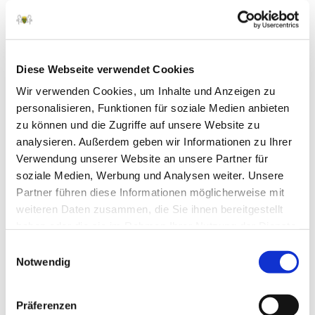
Ebenso nimmt die sportliche Förderung
jugendlicher Reiter, Fahrer und Voltigier einen
großen Platz im Landesverband ein. Egal ob mit
Diese Webseite verwendet Cookies
freizeit- bzw. turniersportlicher oder gar
Wir verwenden Cookies, um Inhalte und Anzeigen zu
leistungssportlicher Ausrichtung, der Umfang mit
personalisieren, Funktionen für soziale Medien anbieten
dem Pferd tut Menschen gut und der sportliche
zu können und die Zugriffe auf unsere Website zu
Wettstreit ist beliebt. In allen Altersklassen und auf
analysieren. Außerdem geben wir Informationen zu Ihrer
jeder erreichten Stufe der sportlichen Fertigkeit.
Verwendung unserer Website an unsere Partner für
soziale Medien, Werbung und Analysen weiter. Unsere
Partner führen diese Informationen möglicherweise mit
weiteren Daten zusammen, die Sie ihnen bereitgestellt
haben oder die sie im Rahmen Ihrer Nutzung der Dienste
gesammelt haben.
Einwilligungsauswahl
Notwendig
Präferenzen