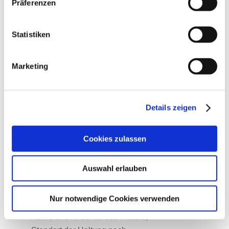
Präferenzen
WAS BEDEUTET DAS FÜR UNS IN
SACHSEN?
Statistiken
Laut Verordnung werden in Sachsen
ALLE
Veranstalter von überregionalen Veranstaltungen,
Marketing
bei welchen Pferde verschiedener Bestände die
nicht ausschließlich aus dem Landkreis bzw. der
kreisfreien Stadt stammen in dem/der die
Details zeigen
Veranstaltung stattfindet, zusammenkommen
, zur
Führung eines Registers verpflichtet.
Cookies zulassen
Dieses Register muss nachfolgend aufgeführten
Auswahl erlauben
Daten enthalten:
Name des Einhufers,
Nur notwendige Cookies verwenden
Nummer des Transponders
Name und Anschrift des Halters,