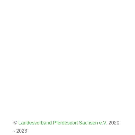
Käthe-Kollwitz-Platz 2
01468 Moritzburg
Tel: +49(0)35207 - 896 10
Fax: +49(0)35207 - 896 12
E-Mail
Folgen
Folgen
Impressum
Datenschutzerklärung
©
Landesverband Pferdesport Sachsen e.V.
2020
- 2023