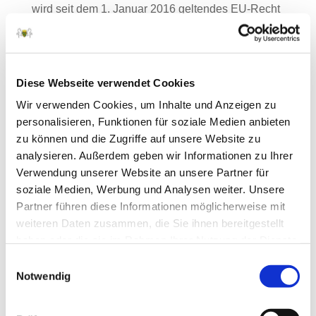
wird seit dem 1. Januar 2016 geltendes EU-Recht
zur Kennzeichnung von Einhufern umgesetzt
(Durchführungsbestimmung EU 2015/262). Die
letzte Änderung dieser Verordnung bringt
Diese Webseite verwendet Cookies
gravierende Auswirkungen auf den Bereich Pferde
mit sich. Veröffentlicht im Bundesgesetzblatt I Nr.
Wir verwenden Cookies, um Inhalte und Anzeigen zu
personalisieren, Funktionen für soziale Medien anbieten
17 vom 9. April 2020, sind die Neuerungen seit 10.
zu können und die Zugriffe auf unsere Website zu
April gültig.
analysieren. Außerdem geben wir Informationen zu Ihrer
Verwendung unserer Website an unsere Partner für
Eine Änderung in diesem Gesetzespaket betrifft
soziale Medien, Werbung und Analysen weiter. Unsere
die Verordnung zum Schutz gegen die
Partner führen diese Informationen möglicherweise mit
Ansteckende Blutarmut der Einhufer (EIA). Das
weiteren Daten zusammen, die Sie ihnen bereitgestellt
gehäufte Auftreten dieser anzeigepflichtigen
haben oder die sie im Rahmen Ihrer Nutzung der Dienste
Tierseuche im Jahr 2017 bei sportlich genutzten
gesammelt haben.
Einwilligungsauswahl
Argentinischen Polopferden hatte den Ruf der
Notwendig
Veterinärbehörden nach einer Rückverfolgbarkeit
von Kontakttieren verstärkt.