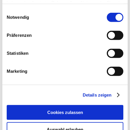
haben oder die sie im Rahmen Ihrer Nutzung der Dienste
Ausschusses Allgemeiner Pferdesport
zur
gesammelt haben.
Einwilligungsauswahl
Verfügung.
Notwendig
Im sogenannten „
Beschluss Allgemeiner
Pferdesport
“ fasst der Ausschuss die
Präferenzen
Bestrebungen und Schwerpunkte seiner Arbeit in
einer Art Präambel zusammen.
Statistiken
Marketing
Details zeigen
Cookies zulassen
Auswahl erlauben