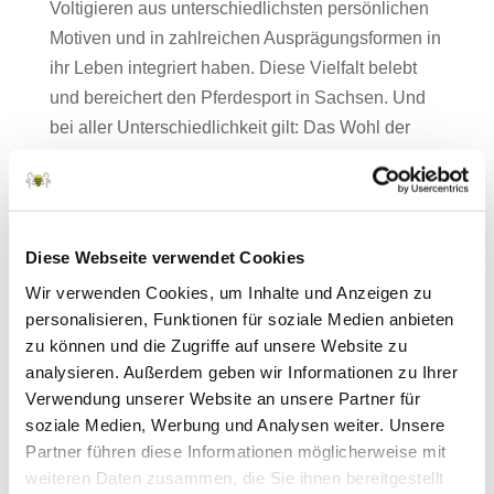
Voltigieren aus unterschiedlichsten persönlichen
Motiven und in zahlreichen Ausprägungsformen in
ihr Leben integriert haben. Diese Vielfalt belebt
und bereichert den Pferdesport in Sachsen. Und
bei aller Unterschiedlichkeit gilt: Das Wohl der
Pferde steht im Mittelpunkt.
Mit diesem Grundverständnis werden in diesem
Bereich der Internetseite Informationen und Ideen
Diese Webseite verwendet Cookies
bereitgestellt, die für Freizeit- und Breitensportler
Wir verwenden Cookies, um Inhalte und Anzeigen zu
relevant sein können. Anregungen für die
personalisieren, Funktionen für soziale Medien anbieten
Aufbereitung weiterer Themen sind herzlich
zu können und die Zugriffe auf unsere Website zu
willkommen!
analysieren. Außerdem geben wir Informationen zu Ihrer
Verwendung unserer Website an unsere Partner für
Zur fachkompetenten Betreuung der bunten
soziale Medien, Werbung und Analysen weiter. Unsere
Themenvielfalt rund um den Freizeit- und
Partner führen diese Informationen möglicherweise mit
Breitensport stehen seitens des Landesverbandes
weiteren Daten zusammen, die Sie ihnen bereitgestellt
Pferdesport Sachsen die
Mitglieder des