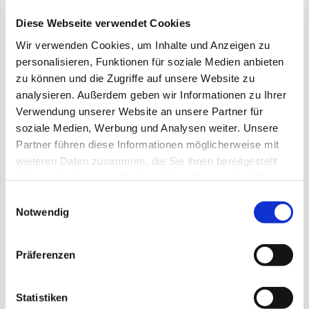
Rechtsvorschriften und der
Diese Webseite verwendet Cookies
Sicherheitsbestimmungen. Im Praxisteil sind unter
anderem das korrekte Aufschirren und Anspannen
Wir verwenden Cookies, um Inhalte und Anzeigen zu
samt Gespannkontrolle Thema. Darüber hinaus
personalisieren, Funktionen für soziale Medien anbieten
zu können und die Zugriffe auf unsere Website zu
gibt es Übungsfahrten innerorts und außerorts, auf
analysieren. Außerdem geben wir Informationen zu Ihrer
Landes- und Kreisstraßen. Dabei werden
Verwendung unserer Website an unsere Partner für
verschiedene Situationen aus dem Verkehrsalltag
soziale Medien, Werbung und Analysen weiter. Unsere
geübt, so beispielsweise das korrekte Abbiegen
Partner führen diese Informationen möglicherweise mit
oder das Überqueren von Kreuzungen und
weiteren Daten zusammen, die Sie ihnen bereitgestellt
Brücken. Im Anschluss an den Lehrgang findet die
haben oder die sie im Rahmen Ihrer Nutzung der Dienste
Prüfung zum Kutschenführerschein statt. Dabei
gesammelt haben.
Einwilligungsauswahl
sind verschiedene Stationsprüfungen zu
Notwendig
absolvieren.
Lehrgang und Prüfung zum Kutschenführerschein
Präferenzen
A Privatperson können Vereine sowie Betriebe mit
Genehmigung des Landespferdesportverbandes
Statistiken
bzw. der Landeskommission durchführen. Der