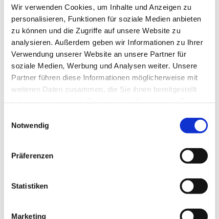
Wir verwenden Cookies, um Inhalte und Anzeigen zu
Was für ein Wochenende für den
personalisieren, Funktionen für soziale Medien anbieten
zu können und die Zugriffe auf unsere Website zu
sächsischen Vielseitigkeitssport: Beim
analysieren. Außerdem geben wir Informationen zu Ihrer
Bundeswettkampf der Vielseitigkeitsreiter
Verwendung unserer Website an unsere Partner für
vom 24. Bis 26. Juli in Sahrendorf sicherte
soziale Medien, Werbung und Analysen weiter. Unsere
sich die Mannschaft des Landesverbandes
Partner führen diese Informationen möglicherweise mit
Pferdesport Sachsen erstmals den
weiteren Daten zusammen, die Sie ihnen bereitgestellt
begehrten Wanderpokal und schrieb damit...
haben oder die sie im Rahmen Ihrer Nutzung der Dienste
gesammelt haben.
Einwilligungsauswahl
Notwendig
Präferenzen
Statistiken
Vom 16. bis 19. Juli 2026 stand die
Pferdesport-Arena Schildau ganz im
Marketing