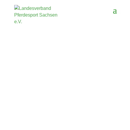
Landesverband Pferdesport
Sachsen e.V.
Sachsen lieben das Pferd und den Pferdesport.
Damit das so bleibt, setzen wir uns gemeinsam mit
unseren Mitgliedern und Akteuren für eine
vielseitige Beschäftigung mit dem Lebewesen
Pferd ein.
Aus Liebe zum Pferd. Engagiert für den
Pferdesport in Sachsen.