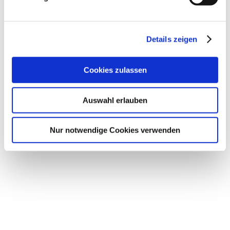
Zeichen des Fahrsports. Bei den Deutschen
Meisterschaften der Einspänner Pferde,
Einspänner Ponys, Pony-Vierspänner und
Details zeigen
Para-Fahrer kämpften Deutschlands beste
Gespanne in Dressur, Kegelfahren und...
Cookies zulassen
Auswahl erlauben
Nur notwendige Cookies verwenden
Aufgrund der Hitzewelle mussten einige
Turniere und Landesmeisterschaften
kurzfristig abgesagt werden. Für diese
Veranstaltungen stehen nun neue Termine
fest: Dresdner Grandprix / Dressurturnier in