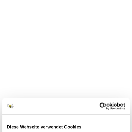
Mit einer Rekorddelegation von neun
Fahrerinnen und Fahrern reiste der
Landesverband Pferdesport Sachsen zu den
Deutschen Jugendmeisterschaften Fahren
vom 29. Juli bis 2. August 2026 nach
Badeborn – und kehrte mit einem
beeindruckenden Medaillensatz sowie
zahlreichen...
Diese Webseite verwendet Cookies