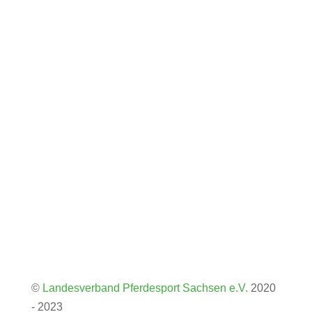
Käthe-Kollwitz-Platz 2
01468 Moritzburg
Tel: +49(0)35207 - 896 10
Fax: +49(0)35207 - 896 12
E-Mail
Folgen
Folgen
Impressum
Datenschutzerklärung
©
Landesverband Pferdesport Sachsen e.V.
2020
- 2023