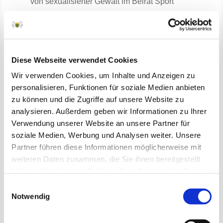
von sexualisierter Gewalt im Beirat Sport
gegeben.
Die FN ist als einer von vier dafür ausgewählten
Spitzensportverbänden
Teil eines
Forschungsprojekts der Deutschen
Diese Webseite verwendet Cookies
Sporthochschule Köln
mit dem Titel
Wir verwenden Cookies, um Inhalte und Anzeigen zu
„Trainer/innen in der Prävention sexualisierter
personalisieren, Funktionen für soziale Medien anbieten
Gewalt: Umgang mit Nähe und Distanz im
zu können und die Zugriffe auf unsere Website zu
Verbundsystem
analysieren. Außerdem geben wir Informationen zu Ihrer
Nachwuchsleistungssportsystem“. Das Projekt
Verwendung unserer Website an unsere Partner für
ist im Herbst 2019 gestartet, aus dem
soziale Medien, Werbung und Analysen weiter. Unsere
Pferdesport nehmen vier
Partner führen diese Informationen möglicherweise mit
Nachwuchsbundestrainer aus vier Disziplinen
weiteren Daten zusammen, die Sie ihnen bereitgestellt
daran teil.
haben oder die sie im Rahmen Ihrer Nutzung der Dienste
Die FN kooperiert seit dem 1. Mai 2020 mit dem
gesammelt haben.
Einwilligungsauswahl
Verein N.I.N.A. („Nationale Infoline, Netzwerk
Notwendig
und Anlaufstelle zu sexueller Gewalt an Jungen
und Mädchen“), der die fachliche Leitung eines