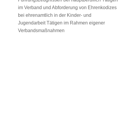
im Verband und Abforderung von Ehrenkodizes
bei ehrenamtlich in der Kinder- und
Jugendarbeit Tätigen im Rahmen eigener
Verbandsmaßnahmen
Kinderschutzbroschüre „Kinderschutz geht
uns alle an!“
PDF-Datei zum Download
Handlungsleitfaden der Sportjugend Sachsen
PDF-Datei zum Download
Kommentierter Handlungsleitfaden der