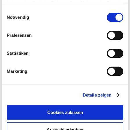
haben oder die sie im Rahmen Ihrer Nutzung der Dienste
Dezember 2024
gesammelt haben.
Einwilligungsauswahl
November 2024
Notwendig
Oktober 2024
Präferenzen
September 2024
August 2024
Statistiken
Juli 2024
Juni 2024
Marketing
Mai 2024
April 2024
Details zeigen
März 2024
Februar 2024
Cookies zulassen
Januar 2024
Dezember 2023
Auswahl erlauben