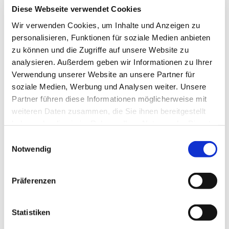
September 2024
Diese Webseite verwendet Cookies
August 2024
Wir verwenden Cookies, um Inhalte und Anzeigen zu
Juli 2024
personalisieren, Funktionen für soziale Medien anbieten
zu können und die Zugriffe auf unsere Website zu
Juni 2024
analysieren. Außerdem geben wir Informationen zu Ihrer
Mai 2024
Verwendung unserer Website an unsere Partner für
April 2024
soziale Medien, Werbung und Analysen weiter. Unsere
März 2024
Partner führen diese Informationen möglicherweise mit
weiteren Daten zusammen, die Sie ihnen bereitgestellt
Februar 2024
haben oder die sie im Rahmen Ihrer Nutzung der Dienste
Januar 2024
gesammelt haben.
Einwilligungsauswahl
Dezember 2023
Notwendig
November 2023
Oktober 2023
Präferenzen
September 2023
August 2023
Statistiken
Juli 2023