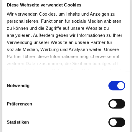
Diese Webseite verwendet Cookies
Dezember 2024
Wir verwenden Cookies, um Inhalte und Anzeigen zu
November 2024
personalisieren, Funktionen für soziale Medien anbieten
zu können und die Zugriffe auf unsere Website zu
Oktober 2024
analysieren. Außerdem geben wir Informationen zu Ihrer
September 2024
Verwendung unserer Website an unsere Partner für
soziale Medien, Werbung und Analysen weiter. Unsere
August 2024
Partner führen diese Informationen möglicherweise mit
Juli 2024
weiteren Daten zusammen, die Sie ihnen bereitgestellt
haben oder die sie im Rahmen Ihrer Nutzung der Dienste
Juni 2024
gesammelt haben.
Einwilligungsauswahl
Mai 2024
Notwendig
April 2024
März 2024
Präferenzen
Februar 2024
Statistiken
Januar 2024