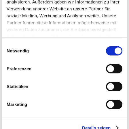
analysieren. Außerdem geben wir Informationen zu Ihrer
Juli 2025
Verwendung unserer Website an unsere Partner für
Juni 2025
soziale Medien, Werbung und Analysen weiter. Unsere
Partner führen diese Informationen möglicherweise mit
Mai 2025
weiteren Daten zusammen, die Sie ihnen bereitgestellt
April 2025
haben oder die sie im Rahmen Ihrer Nutzung der Dienste
März 2025
gesammelt haben.
Einwilligungsauswahl
Notwendig
Februar 2025
Januar 2025
Präferenzen
Dezember 2024
November 2024
Statistiken
Oktober 2024
September 2024
Marketing
August 2024
Juli 2024
Details zeigen