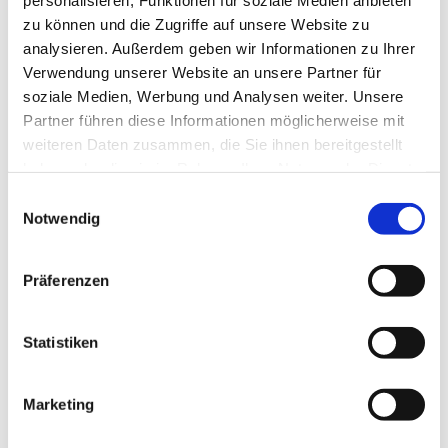
zu können und die Zugriffe auf unsere Website zu
August 2024
analysieren. Außerdem geben wir Informationen zu Ihrer
Juli 2024
Verwendung unserer Website an unsere Partner für
soziale Medien, Werbung und Analysen weiter. Unsere
Juni 2024
Partner führen diese Informationen möglicherweise mit
Mai 2024
weiteren Daten zusammen, die Sie ihnen bereitgestellt
haben oder die sie im Rahmen Ihrer Nutzung der Dienste
April 2024
gesammelt haben.
Einwilligungsauswahl
März 2024
Notwendig
Februar 2024
Januar 2024
Präferenzen
Dezember 2023
Statistiken
November 2023
Oktober 2023
Marketing
September 2023