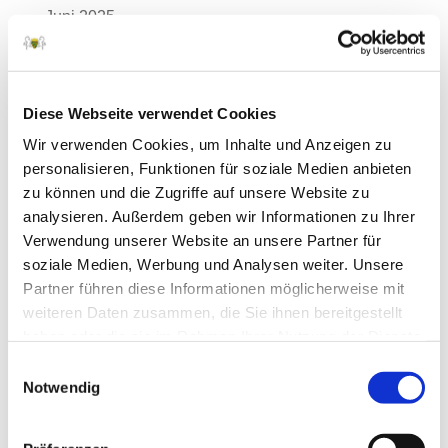
Juni 2025
Mai 2025
April 2025
Diese Webseite verwendet Cookies
März 2025
Wir verwenden Cookies, um Inhalte und Anzeigen zu
Februar 2025
personalisieren, Funktionen für soziale Medien anbieten
Januar 2025
zu können und die Zugriffe auf unsere Website zu
analysieren. Außerdem geben wir Informationen zu Ihrer
Dezember 2024
Verwendung unserer Website an unsere Partner für
November 2024
soziale Medien, Werbung und Analysen weiter. Unsere
Partner führen diese Informationen möglicherweise mit
Oktober 2024
weiteren Daten zusammen, die Sie ihnen bereitgestellt
September 2024
haben oder die sie im Rahmen Ihrer Nutzung der Dienste
gesammelt haben.
August 2024
Einwilligungsauswahl
Notwendig
Juli 2024
Juni 2024