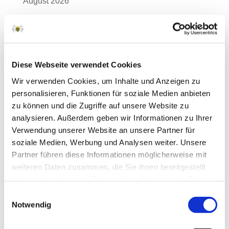
August 2026
Juli 2026
Juni 2026
Mai 2026
Diese Webseite verwendet Cookies
April 2026
Wir verwenden Cookies, um Inhalte und Anzeigen zu
März 2026
personalisieren, Funktionen für soziale Medien anbieten
zu können und die Zugriffe auf unsere Website zu
Februar 2026
analysieren. Außerdem geben wir Informationen zu Ihrer
Januar 2026
Verwendung unserer Website an unsere Partner für
soziale Medien, Werbung und Analysen weiter. Unsere
Dezember 2025
Partner führen diese Informationen möglicherweise mit
November 2025
weiteren Daten zusammen, die Sie ihnen bereitgestellt
haben oder die sie im Rahmen Ihrer Nutzung der Dienste
Oktober 2025
gesammelt haben.
Einwilligungsauswahl
September 2025
Notwendig
August 2025