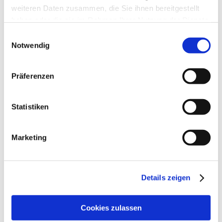
Februar 2025
weiteren Daten zusammen, die Sie ihnen bereitgestellt
haben oder die sie im Rahmen Ihrer Nutzung der Dienste
Januar 2025
gesammelt haben.
Einwilligungsauswahl
Dezember 2024
Notwendig
November 2024
Oktober 2024
Präferenzen
September 2024
Statistiken
August 2024
Juli 2024
Marketing
Juni 2024
Mai 2024
Details zeigen
April 2024
März 2024
Cookies zulassen
Februar 2024