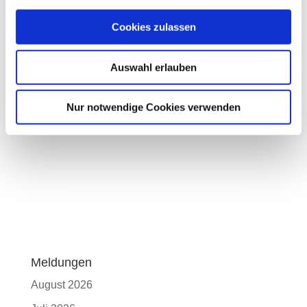
Reitsportlern nacheifern und beim kostenfreien
Ponyreiten selbst im Parcours eine Runde drehen.
Cookies zulassen
Alle Infos unter
www.grosser-preis-von-
Auswahl erlauben
sachsen.de
sowie in der Event-App: https://c3-
chemnitzer-veranstaltungszentren.lineupr.com/20-
Nur notwendige Cookies verwenden
jahregrosser-preis-von-sachsen/
Meldungen
August 2026