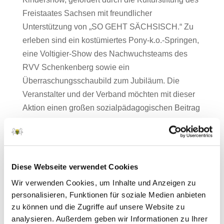
Freistaates Sachsen mit freundlicher
Unterstützung von „SO GEHT SÄCHSISCH.“ Zu
erleben sind ein kostümiertes Pony-k.o.-Springen,
eine Voltigier-Show des Nachwuchsteams des
RVV Schenkenberg sowie ein
Überraschungsschaubild zum Jubiläum. Die
Veranstalter und der Verband möchten mit dieser
Aktion einen großen sozialpädagogischen Beitrag
leisten, welches das Verhältnis zwischen
Menschen und Tieren in besonderem Maße
zueinander führt und zudem auch Kindern aus
sozial schwächeren Elternhäusern die Möglichkeit
Diese Webseite verwendet Cookies
bietet, so ein großes Reitturnier besuchen zu
Wir verwenden Cookies, um Inhalte und Anzeigen zu
können. Für die Kinder gibt es außerdem Spiel-
personalisieren, Funktionen für soziale Medien anbieten
und Kreativangebote, darunter ein Kinderkino. Im
zu können und die Zugriffe auf unsere Website zu
Jubiläumsjahr hat die „Chemnitzer Pferdenacht“,
analysieren. Außerdem geben wir Informationen zu Ihrer