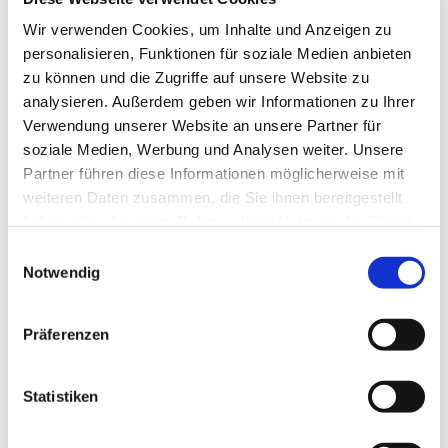
Dezember 2025
Wir verwenden Cookies, um Inhalte und Anzeigen zu
personalisieren, Funktionen für soziale Medien anbieten
November 2025
zu können und die Zugriffe auf unsere Website zu
Oktober 2025
analysieren. Außerdem geben wir Informationen zu Ihrer
Verwendung unserer Website an unsere Partner für
September 2025
soziale Medien, Werbung und Analysen weiter. Unsere
August 2025
Partner führen diese Informationen möglicherweise mit
weiteren Daten zusammen, die Sie ihnen bereitgestellt
Juli 2025
haben oder die sie im Rahmen Ihrer Nutzung der Dienste
Juni 2025
gesammelt haben.
Einwilligungsauswahl
Mai 2025
Notwendig
April 2025
Präferenzen
März 2025
Februar 2025
Statistiken
Januar 2025
Dezember 2024