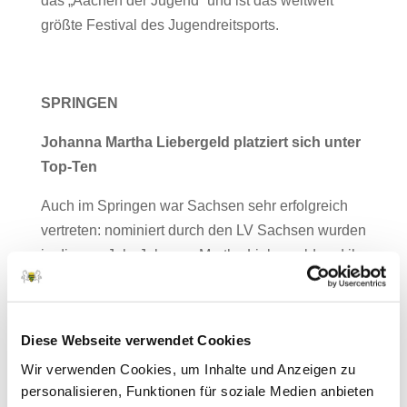
das „Aachen der Jugend“ und ist das weltweit
größte Festival des Jugendreitsports.
SPRINGEN
Johanna Martha Liebergeld platziert sich unter
Top-Ten
Auch im Springen war Sachsen sehr erfolgreich
vertreten: nominiert durch den LV Sachsen wurden
in diesem Jahr Johanna Martha Liebergeld und ihr
Pferd „Rocky Rocks Forever“ und holte zwei
Platzierungen sowie einen Top-Ten-Platz gesamt
nach Hause.
Diese Webseite verwendet Cookies
Bereits im Vorjahr war sie für Sachsen in der der
Wir verwenden Cookies, um Inhalte und Anzeigen zu
personalisieren, Funktionen für soziale Medien anbieten
Altersklasse der Children U14 nominiert, damals