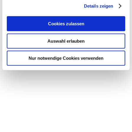
Details zeigen
Pferd an den Start. Leider blieb das Paar in beiden
Prüfungen nicht fehlerfrei und rangierte als 36te
Cookies zulassen
der Gesamtrangierung.
Auswahl erlauben
Nur notwendige Cookies verwenden