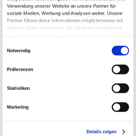
Verwendung unserer Website an unsere Partner für
Juni 2025
soziale Medien, Werbung und Analysen weiter. Unsere
Mai 2025
Partner führen diese Informationen möglicherweise mit
weiteren Daten zusammen, die Sie ihnen bereitgestellt
April 2025
haben oder die sie im Rahmen Ihrer Nutzung der Dienste
März 2025
gesammelt haben.
Einwilligungsauswahl
Februar 2025
Notwendig
Januar 2025
Präferenzen
Dezember 2024
November 2024
Statistiken
Oktober 2024
September 2024
Marketing
August 2024
Juli 2024
Details zeigen
Juni 2024