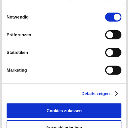
haben oder die sie im Rahmen Ihrer Nutzung der Dienste
Dezember 2024
gesammelt haben.
Einwilligungsauswahl
November 2024
Notwendig
Oktober 2024
Präferenzen
September 2024
August 2024
Statistiken
Juli 2024
Juni 2024
Marketing
Mai 2024
April 2024
Details zeigen
März 2024
Februar 2024
Cookies zulassen
Januar 2024
Dezember 2023
Auswahl erlauben