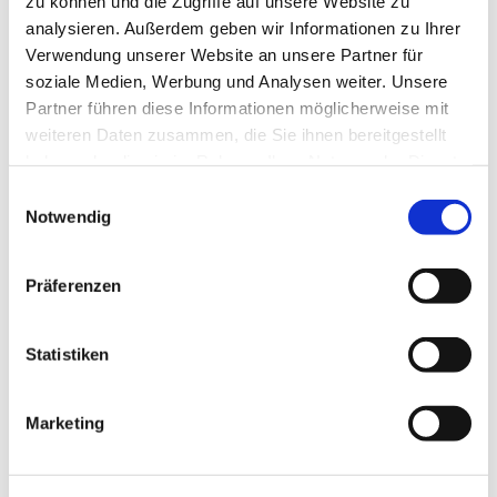
zu können und die Zugriffe auf unsere Website zu
Juli 2024
analysieren. Außerdem geben wir Informationen zu Ihrer
Verwendung unserer Website an unsere Partner für
Juni 2024
soziale Medien, Werbung und Analysen weiter. Unsere
Mai 2024
Partner führen diese Informationen möglicherweise mit
weiteren Daten zusammen, die Sie ihnen bereitgestellt
April 2024
haben oder die sie im Rahmen Ihrer Nutzung der Dienste
März 2024
gesammelt haben.
Einwilligungsauswahl
Februar 2024
Notwendig
Januar 2024
Präferenzen
Dezember 2023
November 2023
Statistiken
Oktober 2023
September 2023
Marketing
August 2023
Juli 2023