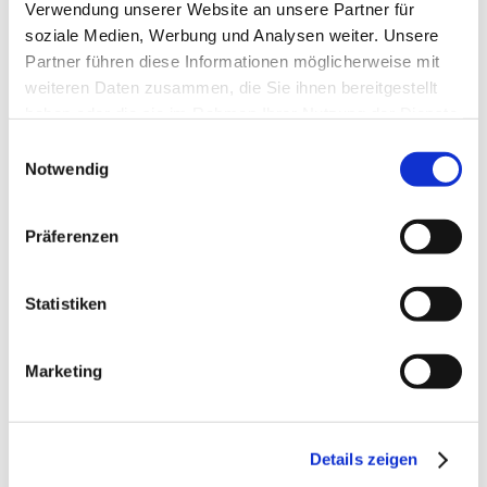
Mai 2024
Verwendung unserer Website an unsere Partner für
soziale Medien, Werbung und Analysen weiter. Unsere
April 2024
Partner führen diese Informationen möglicherweise mit
März 2024
weiteren Daten zusammen, die Sie ihnen bereitgestellt
haben oder die sie im Rahmen Ihrer Nutzung der Dienste
Februar 2024
gesammelt haben.
Einwilligungsauswahl
Januar 2024
Notwendig
Dezember 2023
Präferenzen
November 2023
Oktober 2023
Statistiken
September 2023
August 2023
Marketing
Juli 2023
Juni 2023
Details zeigen
Mai 2023