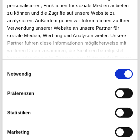
personalisieren, Funktionen für soziale Medien anbieten
müssen Ausgangsbeschränkungen (Verlassen der
zu können und die Zugriffe auf unsere Website zu
Unterkunft nur mit triftigem Grund) und ein
analysieren. Außerdem geben wir Informationen zu Ihrer
Alkoholverbot in der Öffentlichkeit eingeführt
Verwendung unserer Website an unsere Partner für
werden. Zudem gelten erneut die
soziale Medien, Werbung und Analysen weiter. Unsere
Kontaktbeschränkungen von einem Haushalt und
Partner führen diese Informationen möglicherweise mit
maximal einer weiteren Person. Kinder unter 15
weiteren Daten zusammen, die Sie ihnen bereitgestellt
Jahre bleiben unberücksichtigt.
haben oder die sie im Rahmen Ihrer Nutzung der Dienste
gesammelt haben.
Einwilligungsauswahl
* Sind die maßgeblichen Inzidenzwerte an drei
Notwendig
aufeinanderfolgenden Tagen unterschritten, treten
Ausgangsbeschränkungen und Alkoholverbot ab
Präferenzen
dem zweiten darauffolgenden Werktag ebenso
wieder außer Kraft wie die strengeren
Kontaktbeschränkungen.
Statistiken
* Die zuständigen kommunalen Behörden können
Marketing
abhängig von der regionalen Infektionslage