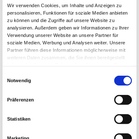
Wir verwenden Cookies, um Inhalte und Anzeigen zu
November 2025
personalisieren, Funktionen für soziale Medien anbieten
zu können und die Zugriffe auf unsere Website zu
Oktober 2025
analysieren. Außerdem geben wir Informationen zu Ihrer
September 2025
Verwendung unserer Website an unsere Partner für
soziale Medien, Werbung und Analysen weiter. Unsere
August 2025
Partner führen diese Informationen möglicherweise mit
Juli 2025
weiteren Daten zusammen, die Sie ihnen bereitgestellt
haben oder die sie im Rahmen Ihrer Nutzung der Dienste
Juni 2025
gesammelt haben.
Einwilligungsauswahl
Mai 2025
Notwendig
April 2025
März 2025
Präferenzen
Februar 2025
Statistiken
Januar 2025
Dezember 2024
Marketing