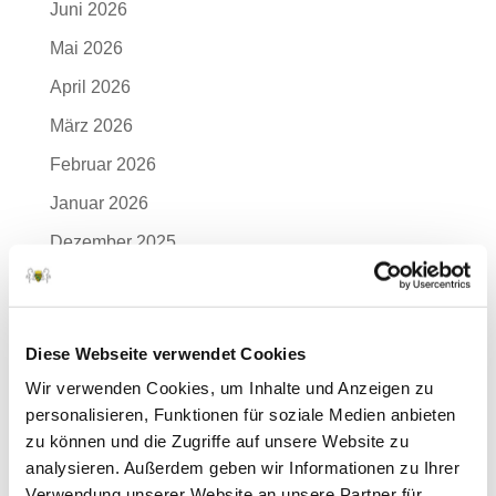
Juni 2026
Mai 2026
April 2026
März 2026
Februar 2026
Januar 2026
Dezember 2025
November 2025
Oktober 2025
Diese Webseite verwendet Cookies
September 2025
Wir verwenden Cookies, um Inhalte und Anzeigen zu
August 2025
personalisieren, Funktionen für soziale Medien anbieten
Juli 2025
zu können und die Zugriffe auf unsere Website zu
analysieren. Außerdem geben wir Informationen zu Ihrer
Juni 2025
Verwendung unserer Website an unsere Partner für