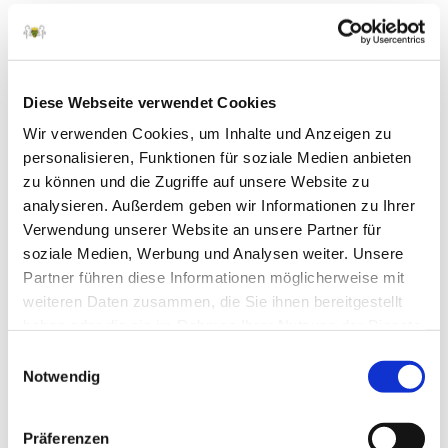
Juni 2026
Mai 2026
April 2026
Diese Webseite verwendet Cookies
März 2026
Wir verwenden Cookies, um Inhalte und Anzeigen zu
personalisieren, Funktionen für soziale Medien anbieten
Februar 2026
zu können und die Zugriffe auf unsere Website zu
Januar 2026
analysieren. Außerdem geben wir Informationen zu Ihrer
Verwendung unserer Website an unsere Partner für
Dezember 2025
soziale Medien, Werbung und Analysen weiter. Unsere
November 2025
Partner führen diese Informationen möglicherweise mit
weiteren Daten zusammen, die Sie ihnen bereitgestellt
Oktober 2025
haben oder die sie im Rahmen Ihrer Nutzung der Dienste
September 2025
gesammelt haben.
Einwilligungsauswahl
August 2025
Notwendig
Juli 2025
Präferenzen
Juni 2025