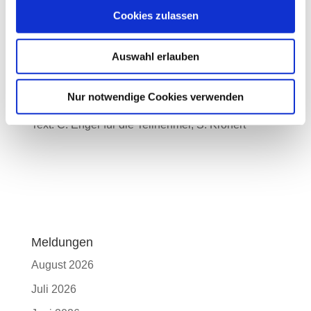
Heereman, die die Turnierteilnehmer top
Cookies zulassen
organisiert erwarteten und unter
Spitzenbedingungen die Ponys untergebracht
Auswahl erlauben
hatten, vor allem unserem Landestrainer Manfred
Kröber für die motivierenden Vorbereitungen vor
Ort.
Nur notwendige Cookies verwenden
Text: C. Enger für die Teilnehmer, S. Krönert
Meldungen
August 2026
Juli 2026