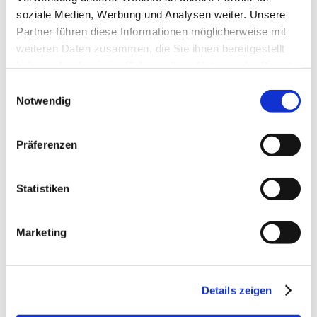
Im Feld der Junioren, beim Finale des HGW-
soziale Medien, Werbung und Analysen weiter. Unsere
Bundesnachwuchschampionates war unseren
Partner führen diese Informationen möglicherweise mit
Sachsen das Glück leider ebenfalls nicht holt.
weiteren Daten zusammen, die Sie ihnen bereitgestellt
haben oder die sie im Rahmen Ihrer Nutzung der Dienste
Trotz souveräner Ritte fielen sowohl beim Anna
gesammelt haben.
und ihrer Fiesta als auch Antonia und Cascadella
Einwilligungsauswahl
Notwendig
Stangen und ließen leider nur die Plätze 21
(Anna) und 22 (Antonia) zu.
Präferenzen
Alles in allem ein tolles und lehreiches
Wochenende, egal ob in Spring-Wettbewerben
Statistiken
oder Kl. M. Jeder fuhr beeindruckt und mit jeder
Menge Input heim, denn wann steht man schon
mal in der Startliste hinter den Juniors der
Marketing
Springreitergrößen Ahlmann oder Sprehe!
Der Dank gilt neben den exzellenten Gastgebern
Details zeigen
Ludger Beerbaum und Constantin Freiherr