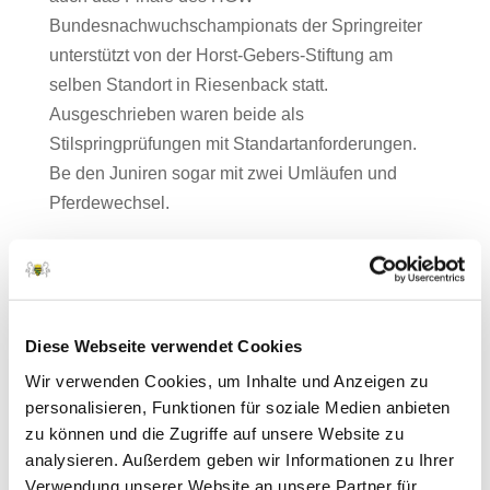
Bundesnachwuchschampionats der Springreiter
unterstützt von der Horst-Gebers-Stiftung am
selben Standort in Riesenback statt.
Ausgeschrieben waren beide als
Stilspringprüfungen mit Standartanforderungen.
Be den Juniren sogar mit zwei Umläufen und
Pferdewechsel.
In die Platzierung bei den Ponyreitern ritten dabei
mit einer klasse Runde Antonia Häsler und Pierro
d’Alpen auf Platz acht. Die beiden anderen
sächsischen Paare Lena und Dillon sowie Pauline
Diese Webseite verwendet Cookies
und Aarvandt, die sich erstmals solch einer
Wir verwenden Cookies, um Inhalte und Anzeigen zu
schweren Aufgabe stellten, hatten leider weniger
personalisieren, Funktionen für soziale Medien anbieten
Glück. Ihre Ponys waren sichtlich beeindruckt und
zu können und die Zugriffe auf unsere Website zu
so schieden die beiden Paare leider aus.
analysieren. Außerdem geben wir Informationen zu Ihrer
Verwendung unserer Website an unsere Partner für