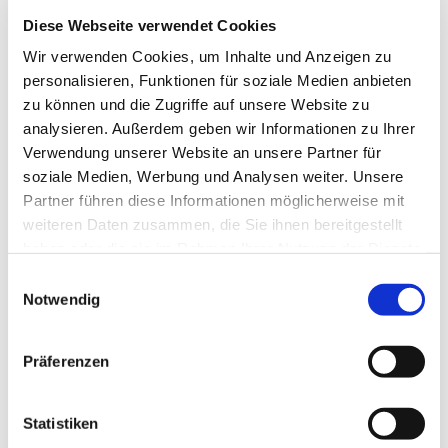
Februar 2026
Diese Webseite verwendet Cookies
Januar 2026
Wir verwenden Cookies, um Inhalte und Anzeigen zu
Dezember 2025
personalisieren, Funktionen für soziale Medien anbieten
zu können und die Zugriffe auf unsere Website zu
November 2025
analysieren. Außerdem geben wir Informationen zu Ihrer
Oktober 2025
Verwendung unserer Website an unsere Partner für
soziale Medien, Werbung und Analysen weiter. Unsere
September 2025
Partner führen diese Informationen möglicherweise mit
August 2025
weiteren Daten zusammen, die Sie ihnen bereitgestellt
haben oder die sie im Rahmen Ihrer Nutzung der Dienste
Juli 2025
gesammelt haben.
Einwilligungsauswahl
Juni 2025
Notwendig
Mai 2025
April 2025
Präferenzen
März 2025
Statistiken
Februar 2025