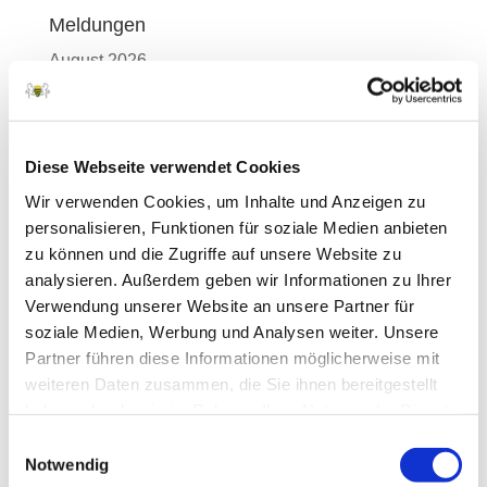
Meldungen
August 2026
Juli 2026
Juni 2026
Diese Webseite verwendet Cookies
Mai 2026
Wir verwenden Cookies, um Inhalte und Anzeigen zu
April 2026
personalisieren, Funktionen für soziale Medien anbieten
März 2026
zu können und die Zugriffe auf unsere Website zu
analysieren. Außerdem geben wir Informationen zu Ihrer
Februar 2026
Verwendung unserer Website an unsere Partner für
Januar 2026
soziale Medien, Werbung und Analysen weiter. Unsere
Partner führen diese Informationen möglicherweise mit
Dezember 2025
weiteren Daten zusammen, die Sie ihnen bereitgestellt
November 2025
haben oder die sie im Rahmen Ihrer Nutzung der Dienste
gesammelt haben.
Oktober 2025
Einwilligungsauswahl
Notwendig
September 2025