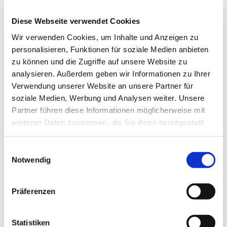
Februar 2025
Diese Webseite verwendet Cookies
Januar 2025
Wir verwenden Cookies, um Inhalte und Anzeigen zu
Dezember 2024
personalisieren, Funktionen für soziale Medien anbieten
November 2024
zu können und die Zugriffe auf unsere Website zu
analysieren. Außerdem geben wir Informationen zu Ihrer
Oktober 2024
Verwendung unserer Website an unsere Partner für
September 2024
soziale Medien, Werbung und Analysen weiter. Unsere
Partner führen diese Informationen möglicherweise mit
August 2024
weiteren Daten zusammen, die Sie ihnen bereitgestellt
Juli 2024
haben oder die sie im Rahmen Ihrer Nutzung der Dienste
gesammelt haben.
Juni 2024
Einwilligungsauswahl
Notwendig
Mai 2024
April 2024
Präferenzen
März 2024
Februar 2024
Statistiken