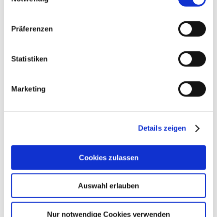
Meldungen
Präferenzen
August 2026
Statistiken
Juli 2026
Juni 2026
Marketing
Mai 2026
April 2026
Details zeigen
März 2026
Februar 2026
Cookies zulassen
Januar 2026
Dezember 2025
Auswahl erlauben
November 2025
Oktober 2025
Nur notwendige Cookies verwenden