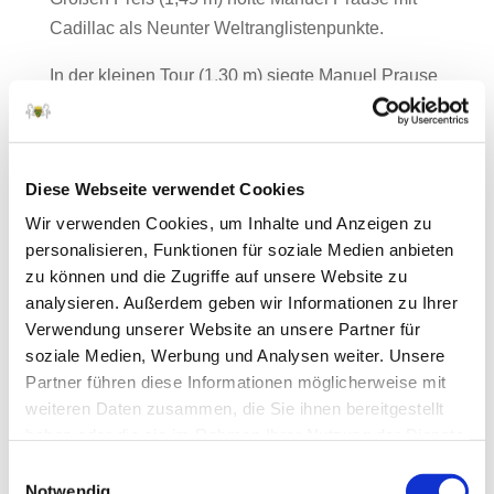
Cadillac als Neunter Weltranglistenpunkte.
In der kleinen Tour (1,30 m) siegte Manuel Prause
zweimal mit Casall’s Coco und wurde einmal
Zweiter. Ein weiteres Springen dieser Tour
gewann Michael Kölz mit Lexie Grey, einmal
Diese Webseite verwendet Cookies
wurde beide noch Zweiter. In der Youngster Tour
Wir verwenden Cookies, um Inhalte und Anzeigen zu
der 6-j. begann Manuel Prause mit einen
personalisieren, Funktionen für soziale Medien anbieten
Doppelsieg mit Charlie B und Chavanna PS. In
zu können und die Zugriffe auf unsere Website zu
der weiteren Prüfungen dieser Tour folgten noch
analysieren. Außerdem geben wir Informationen zu Ihrer
ein zweiter, ein vierter und ein neunter Platz.
Verwendung unserer Website an unsere Partner für
soziale Medien, Werbung und Analysen weiter. Unsere
Partner führen diese Informationen möglicherweise mit
weiteren Daten zusammen, die Sie ihnen bereitgestellt
haben oder die sie im Rahmen Ihrer Nutzung der Dienste
gesammelt haben.
Einwilligungsauswahl
Notwendig